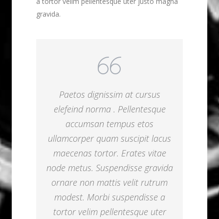
a tortor velim pellentesque uter justo magna
gravida.
Paetos dignissim at cursus
elefeind norma . Pellentesque
accumsan tempus etos
ullamcorper quam suscipit lacus
maecenas tortor. Erates vitae
node metus. Suspendisse gravida
ornare non mattis velit rutrum
modest. Morbi suspendisse a
tortor velim pellentesque uter