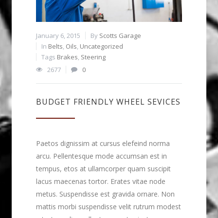
January 6, 2015
By
Scotts Garage
In
Belts
,
Oils
,
Uncategorized
Tags
Brakes
,
Steering
2677
0
BUDGET FRIENDLY WHEEL SEVICES
Paetos dignissim at cursus elefeind norma
arcu. Pellentesque mode accumsan est in
tempus, etos at ullamcorper quam suscipit
lacus maecenas tortor. Erates vitae node
metus. Suspendisse est gravida ornare. Non
mattis morbi suspendisse velit rutrum modest